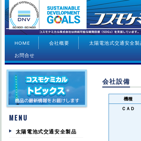
HOME
会社概要
太陽電池式交通安全製
お問合せ
ソルラージ
太陽電池パ
会社設備
着雪対策型 デルタポー
ソル・セフティライ
ビーコンライナー
ソルブリンカー
デルタポール
ヘキサポール
ソルアロー
太陽電池式
ル分離型
DEER BLOCKER
会社設備
機種
ＣＡＤ
MENU
太陽電池式交通安全製品