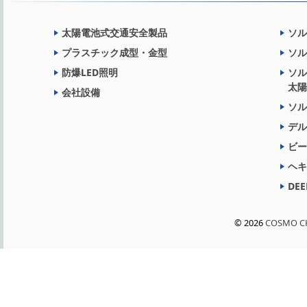
太陽電池式交通安全製品
ソル
プラスチック成型・金型
ソル
防爆LED照明
ソル
太陽
会社設備
ソル
デル
ビー
ヘキ
DEE
© 2026
COSMO CH