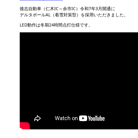
後志自動車（仁木IC～余市IC）令和7年3月開通に
デルタポールAL（着雪対策型）を採用いただきました。
LED動作は冬期24時間点灯仕様です。