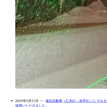
2025年5月21日 ･･･
後志自動車（仁木IC～余市IC）に デル
採用いただきました。