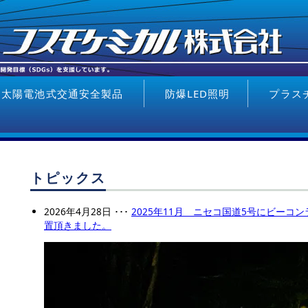
太陽電池式交通安全製品
防爆LED照明
プラス
ソルラージ
太陽電池パネ
着雪対策型 デルタポール
ソル・セフティライト
ビーコンライナー
ソルブリンカー
デルタポール
ヘキサポール
ソルアロー
太陽電池式
ル分離型
DEER BLOCKER
トピックス
2026年4月28日 ･･･
2025年11月 ニセコ国道5号にビーコ
置頂きました。